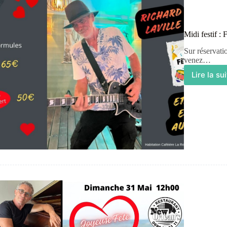
Midi festif :
Sur réservati
venez…
Lire la su