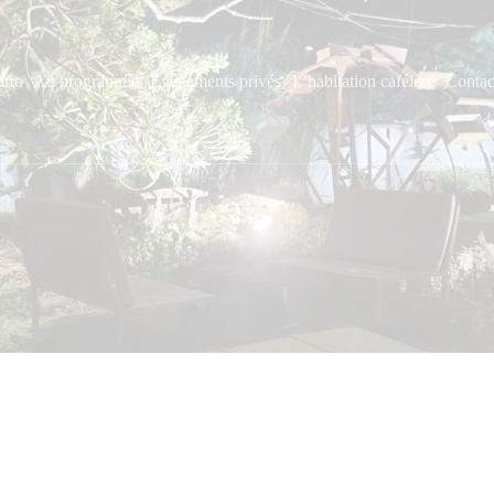
arte
Au programme
Événements privés
L’habitation caféière
Contac