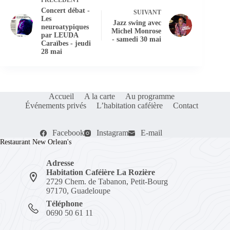
PRÉCÉDENT
Concert débat -
SUIVANT
Les
Jazz swing avec
neuroatypiques
Michel Monrose
par LEUDA
- samedi 30 mai
Caraïbes - jeudi
28 mai
Accueil
A la carte
Au programme
Événements privés
L’habitation caféière
Contact
Facebook
Instagram
E-mail
Restaurant New Orlean's
Adresse
Habitation Caféière La Rozière
2729 Chem. de Tabanon, Petit-Bourg
97170, Guadeloupe
Téléphone
0690 50 61 11