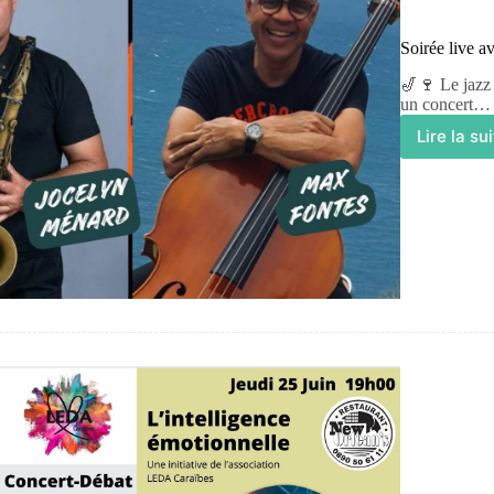
Soirée live a
🎷🍷 Le jazz 
un concert…
Lire la su