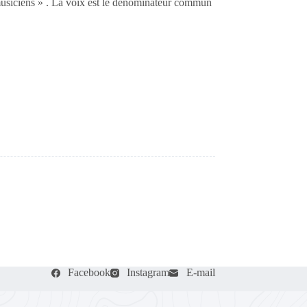
siciens » . La voix est le dénominateur commun
Facebook
Instagram
E-mail