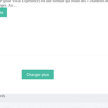
our Vocal Experience) est une formule qui réunit des « chanteurs-mu
anges. Au…
ite
Charger plus
vés