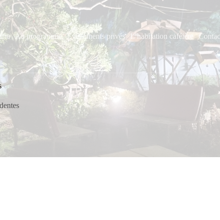
arte
Au programme
Événements privés
L’habitation caféière
Contac
s
dentes