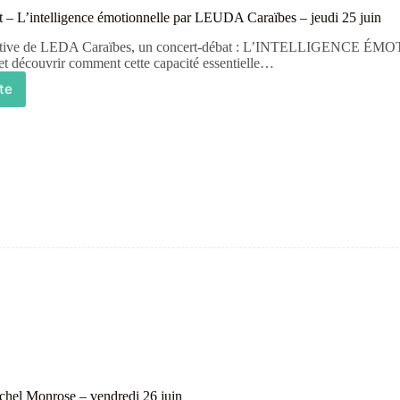
t – L’intelligence émotionnelle par LEUDA Caraïbes – jeudi 25 juin
tiative de LEDA Caraïbes, un concert-débat : L’INTELLIGENCE ÉMO
et découvrir comment cette capacité essentielle…
ite
chel Monrose – vendredi 26 juin