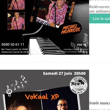
Redécouvrez M
une ambiance
Lire la su
Soirée music