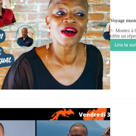
Voyage music
✨ Montez à bo
offrir un rép
Lire la su