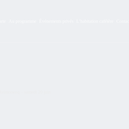
arte
Au programme
Événements privés
L’habitation caféière
Contac
Reimonenq – samedi 20 juin