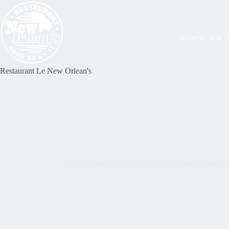
Accueil
A la c
Restaurant Le New Orlean's
Soirée musicale avec Marely Rodriguez & Daniel 