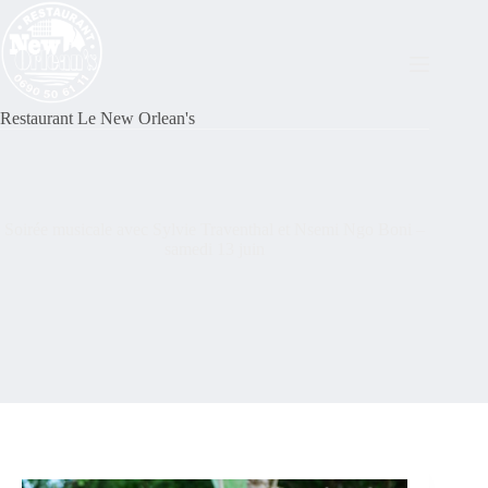
Restaurant Le New Orlean's
Soirée musicale avec Sylvie Traventhal et Nsemi Ngo Boni –
samedi 13 juin