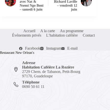
avec Nat &
Richard Laville
Nsemi Ngo Boni
– vendredi 12
– samedi 6 juin
juin
Accueil
A la carte
Au programme
Événements privés
L’habitation caféière
Contact
Facebook
Instagram
E-mail
Restaurant New Orlean's
Adresse
Habitation Caféière La Rozière
2729 Chem. de Tabanon, Petit-Bourg
97170, Guadeloupe
Téléphone
0690 50 61 11