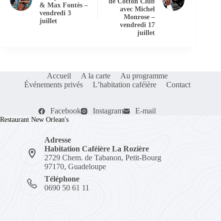
de Cotton Club
& Max Fontès –
avec Michel
vendredi 3
Monrose –
juillet
vendredi 17
juillet
Accueil
A la carte
Au programme
Événements privés
L’habitation caféière
Contact
Facebook
Instagram
E-mail
Restaurant New Orlean's
Adresse
Habitation Caféière La Rozière
2729 Chem. de Tabanon, Petit-Bourg
97170, Guadeloupe
Téléphone
0690 50 61 11