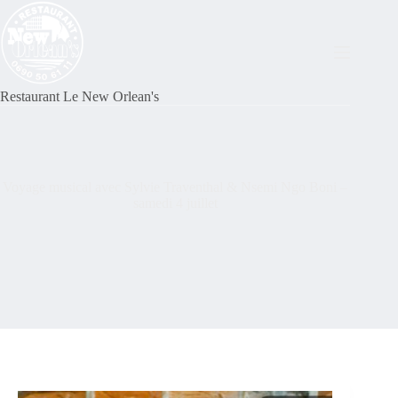
Restaurant Le New Orlean's
Voyage musical avec Sylvie Traventhal & Nsemi Ngo Boni –
samedi 4 juillet