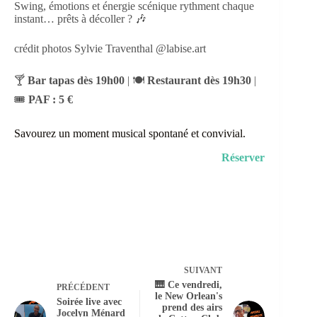
Swing, émotions et énergie scénique rythment chaque
instant… prêts à décoller ? 🎶
crédit photos Sylvie Traventhal @labise.art
🍸
Bar tapas dès 19h00
| 🍽️
Restaurant dès 19h30
|
🎟️
PAF : 5 €
Savourez un moment musical spontané et convivial.
Réserver
SUIVANT
🎹 Ce vendredi,
PRÉCÉDENT
le New Orlean's
Soirée live avec
prend des airs
Jocelyn Ménard